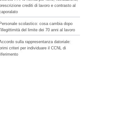
prescrizione crediti di lavoro e contrasto al
caporalato
Personale scolastico: cosa cambia dopo
l'illegittimità del limite dei 70 anni al lavoro
Accordo sulla rappresentanza datoriale:
primi criteri per individuare il CCNL di
riferimento