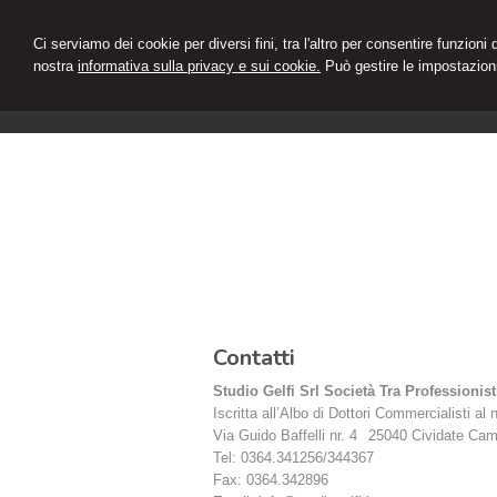
Ci serviamo dei cookie per diversi fini, tra l'altro per consentire funzioni
nostra
informativa sulla privacy e sui cookie.
Può gestire le impostazioni
Contatti
Studio Gelfi Srl Società Tra Professionist
Iscritta all’Albo di Dottori Commercialisti al 
Via Guido Baffelli nr. 4
25040
Cividate Ca
Tel:
0364.341256/344367
Fax
:
0364.342896