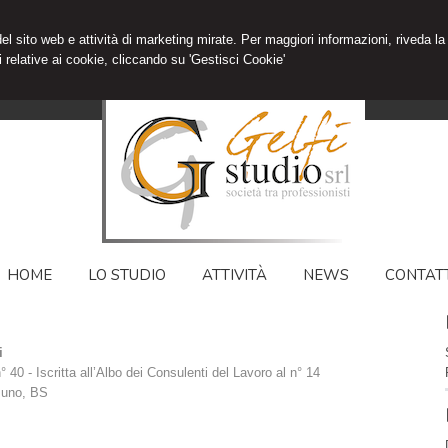
 del sito web e attività di marketing mirate. Per maggiori informazioni, riveda la
 relative ai cookie, cliccando su 'Gestisci Cookie'
HOME
LO STUDIO
ATTIVITÀ
NEWS
CONTATT
i
n° 40 - Iscritta all’Albo dei Consulenti del Lavoro al n° 14
muno
,
BS