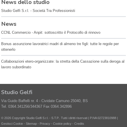
News dello studio
Studio Gelfi S.r.l. - Società Tra Professionisti
News
CCNL Commercio - Anpit: sottoscritto il Protocollo di rinnovo
Bonus assunzione lavoratrici madri di almeno tre figli: tutte le regole per
ottenerlo
Collaborazioni etero-organizzate: la stretta della Cassazione sulla deroga al
lavoro subordinato
Studio Gelfi
Via Guido Baffelli nr. 4 -
Cividate Camuno
25040
,
BS
Tel.
0364.341256/344367
Fax
0364.342896
© 2026 Copyright Studio Gelfi S.r.l. - S.T.P.. Tutti i diritti riservati | P.IVA 02723810988 |
Gestisci Cookie
-
Sitemap
-
Privacy
-
Cookie policy
-
Credits